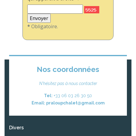
*
Obligatoire.
Nos coordonnées
N'hésitez pas à nous contacter
Tel:
+33 06 03 26 30 50
Email:
praloupchalet@gmail.com
Divers